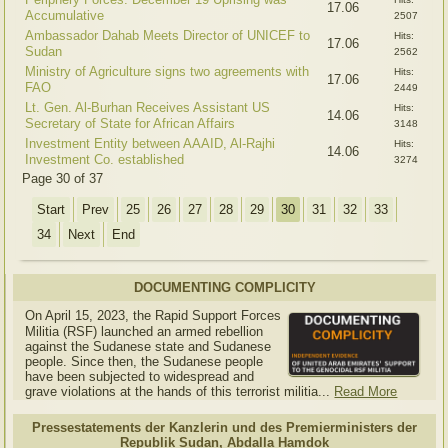
17.06
Accumulative
2507
Ambassador Dahab Meets Director of UNICEF to
Hits:
17.06
Sudan
2562
Ministry of Agriculture signs two agreements with
Hits:
17.06
FAO
2449
Lt. Gen. Al-Burhan Receives Assistant US
Hits:
14.06
Secretary of State for African Affairs
3148
Investment Entity between AAAID, Al-Rajhi
Hits:
14.06
Investment Co. established
3274
Page 30 of 37
Start
Prev
25
26
27
28
29
30
31
32
33
34
Next
End
DOCUMENTING COMPLICITY
On April 15, 2023, the Rapid Support Forces
Militia (RSF) launched an armed rebellion
against the Sudanese state and Sudanese
people. Since then, the Sudanese people
have been subjected to widespread and
grave violations at the hands of this terrorist militia...
Read More
Pressestatements der Kanzlerin und des Premierministers der
Republik Sudan, Abdalla Hamdok