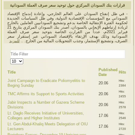
قرارات بنك السودان المركزي حول توحيد سعر صرف العملة السودانية
- في ظل إنفتاح السودان على العالم الخارجي، وإعادة إندماج الإقتصاد
السوداني مع المؤسسات الإقتصادية الدولية، وفي ظل السياسات الجديدة
لحكومة الفترة الإنتقالية الخاصة بدعم وتشجيع السودانيين العاملين بالخارج
لزيادة إرتباطهم الإيجابي بالسودان، أصدر بنك السودان المركزي بتاريخ 21
فبراير 2021م، عدداً من القرارت الخاصة بتوحيد سعر صرف العملة
السودانية وذلك بهدف الإرتقاء بالإقتصاد السوداني عبر إستقرار سعر
الصرف، وتشجيع الإستثمار، وجذب التتحويلات المالية من الخارج. ..
للمزيد
Title
Filter
Display
#
Published
Title
Hits
Date
Joint Campaign to Eradicate Poliomyelitis to
Hits:
20.06
Beging Sunday
2384
Hits:
TMC Affirms its Support to Sports Activities
20.06
2455
Jabir Inspects a Number of Gazera Scheme
Hits:
20.06
Divisions
2578
Lt. Daglo Receives Initiative of Universities,
Hits:
17.06
Colleges and Higher Institutes
2546
Lt. Gen Abdul-Khaliq Meets Delegation of OIU
Hits:
17.06
Lecturers
2720
Periphery Forces: December 19 Uprising was
Hits: