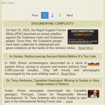
400
views
Prev
1
2
3
Next
DOCUMENTING COMPLICITY
On April 15, 2023, the Rapid Support Forces
Militia (RSF) launched an armed rebellion
against the Sudanese state and Sudanese
people. Since then, the Sudanese people
have been subjected to widespread and
grave violations at the hands of this terrorist militia...
Read More
In Sudan, Rediscovering Ancient Nubia Before It’s Too Late
In 1905, British archaeologists descended on a sliver of
eastern Africa, aiming to uncover and extract artifacts from
3,000-year-old temples. They left mostly with photographs,
discouraged by the ever-shifting sand d..
Read More
.
Dr. Tony Andrews, Canadian Geologist: Mining in Sudan is Very
Deep-rooted in History
Sudan Vision newspaper interviewed the Canadian
geologist, Principal, Centre for Responsible Mineral
Development, Dr. Tony Andrews who visited Sudan to take
part in the International Mining Forum and....
more