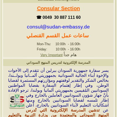
Consular Section
☎ 0049 30 887 111 60
consul@sudan-embassy.de
ساعات عمل القسم القنصلي
Mon-Thu: 10:00h
-
16:00h
Friday: 10:00h
-
16:00h
هام جداً
Very Important
المدرسة الإلكترونية لتدريس المنهج السوداني
ي
سر سفارة جمهورية السودان ببرلين أن تتقدم إلى الأخوات
والإخوة أبناء الجالية السودانية بجمهوريتي ألمــانيا وبولــندا،
بخالص الشكر والتقدير لوقفتهم ومؤازرتهم المستمرة لقضايا
الوطن، وفي إطار إهتمام السفارة بقضايا المواطنين
السودانيين المُقيمين بجمهوريتي ألمانيا وبولندا، ترجو الإفادة
بأنَّ جهاز شؤون
السودانيين العاملين بالخارج وفي
إطار تلمسه لقضايا السودانيين بالخارج ومنها
اشكاليات التعليم لأبناء السودانيين بالخارج، أعلن
عن
تدشين المدرسة الإلكترونية التي تُدرس
المنهج السوداني والمعتمدة من وزارة التربية والتعليم