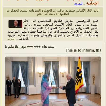
الإتحادية
للمزيد
..
عالم الآثار الألمانى فيلدونق يؤكد: إن الحضارة السودانية تسبق الحضارات
العالمية بخمسة آلاف عام
قطع البروفيسور ديترش فيلدونغ المتخصص فى الآثار
السودانية والمدير العام الأسبق لمتحفى ميونخ وبرلين
لفنون المصريات ان الحضارة السودانية القديمة سابقة
لكل الحضارات الأخرى بخمسة آلاف عام بما فيها حضارة مصر الفرعونية
وحضارات الشرق الأدنى والإغريق والرومان وإنتهاء بالحضارة الأوربية
المزيد
...
الحديثة
.
تنبيه هام +++ +++ نود إعلامكم بأن السفارة ستكون مغلقة بمناسبة بداية العام الهجري الجديد, أعاده الله علينا جميعاُ باليمن والبركات، وذلك يوم الجمعة الموافق 19 يونيو 2026. وستستأنف السفارة عملها يوم الاثنين الموافق 22 يونيو 2026، خلال ساعات العمل المعتادة (من الاثنين إلى الجمعة، من الساعة 9:00 صباحًا إلى 16:00 مساءً).
This is to inform, that t