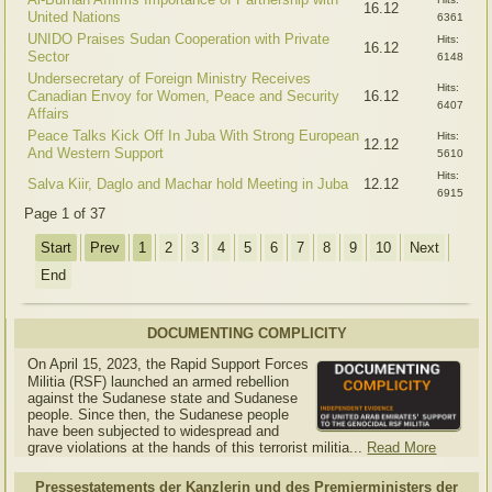
16.12
United Nations
6361
UNIDO Praises Sudan Cooperation with Private
Hits:
16.12
Sector
6148
Undersecretary of Foreign Ministry Receives
Hits:
Canadian Envoy for Women, Peace and Security
16.12
6407
Affairs
Peace Talks Kick Off In Juba With Strong European
Hits:
12.12
And Western Support
5610
Hits:
Salva Kiir, Daglo and Machar hold Meeting in Juba
12.12
6915
Page 1 of 37
Start
Prev
1
2
3
4
5
6
7
8
9
10
Next
End
DOCUMENTING COMPLICITY
On April 15, 2023, the Rapid Support Forces
Militia (RSF) launched an armed rebellion
against the Sudanese state and Sudanese
people. Since then, the Sudanese people
have been subjected to widespread and
grave violations at the hands of this terrorist militia...
Read More
Pressestatements der Kanzlerin und des Premierministers der