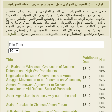
قرارات بنك السودان المركزي حول توحيد سعر صرف العملة السودانية
- في ظل إنفتاح السودان على العالم الخارجي، وإعادة إندماج الإقتصاد
السوداني مع المؤسسات الإقتصادية الدولية، وفي ظل السياسات الجديدة
لحكومة الفترة الإنتقالية الخاصة بدعم وتشجيع السودانيين العاملين بالخارج
لزيادة إرتباطهم الإيجابي بالسودان، أصدر بنك السودان المركزي بتاريخ 21
فبراير 2021م، عدداً من القرارت الخاصة بتوحيد سعر صرف العملة
السودانية وذلك بهدف الإرتقاء بالإقتصاد السوداني عبر إستقرار سعر
الصرف، وتشجيع الإستثمار، وجذب التتحويلات المالية من الخارج. ..
للمزيد
Title
Filter
Display
#
Published
Title
Hits
Date
AL Burhan to Witnesses Graduation of National
Hits:
18.12
Defense and High War Participants
6502
Negotiations between Government and Armed
Hits:
18.12
Struggle Movements to be Resumed on Wednesday
6270
Arman: Framework Agreement to Deliver
Hits:
18.12
Humanitarian Aid Reflects Spirit of Partnership
6311
Hits:
Jaber: Agriculture is the only way out of the crisis
18.12
6507
Hits:
Sudan Partakes in Chinese African Forum
18.12
6358
Al-Burhan Affirms Importance of Partnership with
Hits: