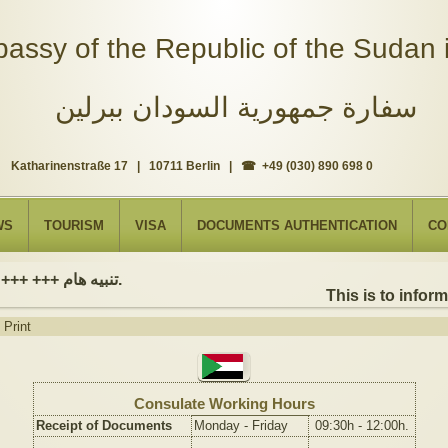
assy of the Republic of the Sudan i
سفارة جمهورية السودان ببرلين
Katharinenstraße 17 | 10711 Berlin | ☎ +49 (030) 890 698 0
WS
TOURISM
VISA
DOCUMENTS AUTHENTICATION
CO
تنبيه هام +++ +++ نود إعلامكم بأن السفارة ستكون مغلقة بمناسبة بداية العام الهجري الجديد, أعاده الله علينا جميعاُ باليمن والبركات، وذلك يوم الجمعة الموافق 19 يونيو 2026. وستستأنف السفارة عملها يوم الاثنين الموافق 22 يونيو 2026، خلال ساعات العمل المعتادة (من الاثنين إلى الجمعة، من الساعة 9:00 صباحًا إلى 16:00 مساءً).
This is to inform
Print
Consulate Working Hours
Receipt of Documents
Monday - Friday
09:30h - 12:00h.