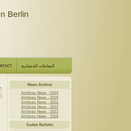
n Berlin
NTACT
المعاملات القـنصلــية
News Archive
, that the Embassy will be closed due to the observance of "
Archives News - 2019
Archives News - 2020
Archives News - 2021
Archives News - 2022
Archives News - 2023
Archives News - 2024
Sudan Bulletin