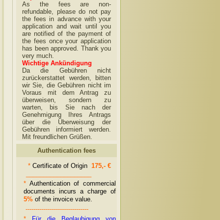
As the fees are non-
refundable, please do not pay
the fees in advance with your
application and wait until you
are notified of the payment of
the fees once your application
has been approved. Thank you
very much.
Wichtige Ankündigung
Da die Gebühren nicht
zurückerstattet werden, bitten
wir Sie, die Gebühren nicht im
Voraus mit dem Antrag zu
überweisen, sondern zu
warten, bis Sie nach der
Genehmigung Ihres Antrags
über die Überweisung der
Gebühren informiert werden.
Mit freundlichen Grüßen.
Authentication fees
*
Certificate of Origin
175,- €
___________________
*
Authentication of commercial
documents incurs a charge of
5%
of the invoice value.
--------------------------------
*
Für die Beglaubigung von