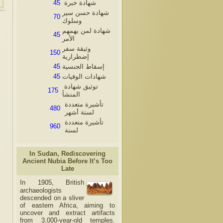
45
شهادة خبرة
شهادة حسن سير
70
وسلوك
شهادة لمن يهمهم
45
الأمر
وثيقة سفر
150
إضطرارية
45
إسقاط الجنسية
45
شهادات الوفيات
توثيق شهادة
175
المنشأ
تأشيرة متعددة
480
لستة أشهر
تأشيرة متعددة
960
لسنة
In Sudan, Rediscovering
Ancient Nubia Before It’s Too
Late
In 1905, British
archaeologists
descended on a sliver
of eastern Africa, aiming to
uncover and extract artifacts
from 3,000-year-old temples.