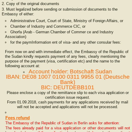
Copy of the original documents
Must legalized before sending or submission of documents to the
Embassy of either:
Administrative Court, Court of State, Ministry of Foreign Affairs, or
Chamber of Industry and Commerce CIC, or
Ghorfa (Arab - German Chamber of Commer ce and Industry
Association)
for the paym
Information
ent of visa- and any other consular fees:
From now on and with immediate effect, the Embassy of the Republic of
the Sudan kindly requests payment of any fees, clearly mentioning the
purpose of the payment (visa, certification etc) and the name to the
following account at:
Account holder: Botschaft Sudan
IBAN: DE08 1007 0100 0311 9955 01 (Deutsche
Bank)
BIC: DEUTDEBB101
Please enclose a copy of the remittance slip to each visa application or
certification issue request.
From 01.09.2018, cash payments for any applications received by mail
will not be accepted and applications will not be processed.
Fees refund
The Embassy of the Republic of Sudan in Berlin asks for attention:
The fees already paid for a visa application or other documents will not