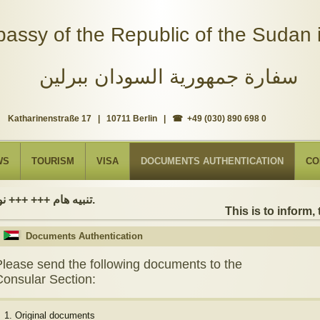
assy of the Republic of the Sudan i
سفارة جمهورية السودان ببرلين
Katharinenstraße 17 | 10711 Berlin | ☎ +49 (030) 890 698 0
WS
TOURISM
VISA
DOCUMENTS AUTHENTICATION
CO
تنبيه هام +++ +++ نود إعلامكم بأن السفارة ستكون مغلقة بمناسبة بداية العام الهجري الجديد, أعاده الله علينا جميعاُ باليمن والبركات، وذلك يوم الجمعة الموافق 19 يونيو 2026. وستستأنف السفارة عملها يوم الاثنين الموافق 22 يونيو 2026، خلال ساعات العمل المعتادة (من الاثنين إلى الجمعة، من الساعة 9:00 صباحًا إلى 16:00 مساءً).
This is to inform, th
Documents Authentication
Please send the following documents to the
Consular Section:
Original documents