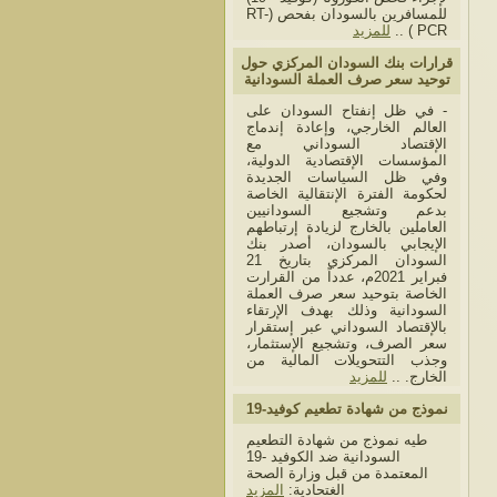
للمسافرين بالسودان بفحص (RT-
للمزيد
PCR ) ..
قرارات بنك السودان المركزي حول
توحيد سعر صرف العملة السودانية
- في ظل إنفتاح السودان على
العالم الخارجي، وإعادة إندماج
الإقتصاد السوداني مع
المؤسسات الإقتصادية الدولية،
وفي ظل السياسات الجديدة
لحكومة الفترة الإنتقالية الخاصة
بدعم وتشجيع السودانيين
العاملين بالخارج لزيادة إرتباطهم
الإيجابي بالسودان، أصدر بنك
السودان المركزي بتاريخ 21
فبراير 2021م، عدداً من القرارت
الخاصة بتوحيد سعر صرف العملة
السودانية وذلك بهدف الإرتقاء
بالإقتصاد السوداني عبر إستقرار
سعر الصرف، وتشجيع الإستثمار،
وجذب التتحويلات المالية من
الخارج. ..
للمزيد
نموذج من شهادة تطعيم كوفيد-19
طيه نموذج من شهادة التطعيم
السودانية ضد الكوفيد -19
المعتمدة من قبل وزارة الصحة
الغتحادية:
المزيد