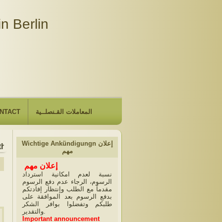
n Berlin
NTACT
المعاملات القـنصلــية
Wichtige Ankündigungn إعلان
at the Embassy will be closed due to the observance of "The
مهم
إعلان مهم
نسبة لعدم امكانية استرداد
الرسوم، الرجاء عدم دفع الرسوم
مقدماً مع الطلب وإنتظار إفادتكم
بدفع الرسوم بعد الموافقة على
طلبكم وتفضلوا بوافر الشكر
والتقدير.
Important announcement