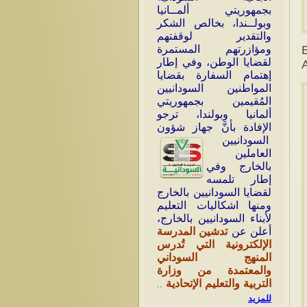
بجمهوريتي ألمــانيا
وبولــندا، بخالص الشكر
والتقدير لوقفتهم
ومؤازرتهم المستمرة
لقضايا الوطن، وفي إطار
A
إهتمام السفارة بقضايا
المواطنين السودانيين
المُقيمين بجمهوريتي
ألمانيا وبولندا، ترجو
الإفادة بأنَّ جهاز شؤون
السودانيين
العاملين
بالخارج وفي
إطار تلمسه
لقضايا السودانيين بالخارج
ومنها اشكاليات التعليم
لأبناء السودانيين بالخارج،
أعلن عن
تدشين المدرسة
الإلكترونية التي تُدرس
المنهج السوداني
والمعتمدة من وزارة
التربية والتعليم الإتحادية
..
للمزيد