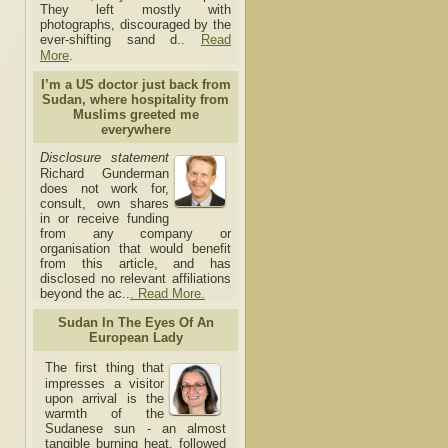
They left mostly with
photographs, discouraged by the
ever-shifting sand d..
Read
More
.
I’m a US doctor just back from
Sudan, where hospitality from
Muslims greeted me
everywhere
Disclosure statement
Richard Gunderman
does not work for,
consult, own shares
in or receive funding
from any company or
organisation that would benefit
from this article, and has
disclosed no relevant affiliations
beyond the ac..
. Read More.
Sudan In The Eyes Of An
European Lady
The first thing that
impresses a visitor
upon arrival is the
warmth of the
Sudanese sun - an almost
tangible burning heat, followed