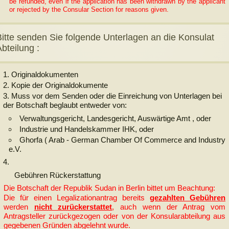
be refunded, even if the application has been withdrawn by the applicant
or rejected by the Consular Section for reasons given.
Bitte senden Sie folgende Unterlagen an die Konsulat
bteilung :
Originaldokumenten
Kopie der Originaldokumente
Muss vor dem Senden oder die Einreichung von Unterlagen bei
der Botschaft beglaubt entweder von:
Verwaltungsgericht, Landesgericht, Auswärtige Amt , oder
Industrie und Handelskammer IHK, oder
Ghorfa ( Arab - German Chamber Of Commerce and Industry
e.V.
Gebühren Rückerstattung
Die Botschaft der Republik Sudan in Berlin bittet um Beachtung:
Die für einen Legalizationantrag bereits
gezahlten Gebühren
werden
nicht zurückerstattet
, auch wenn der Antrag vom
Antragsteller zurückgezogen oder von der Konsularabteilung aus
gegebenen Gründen abgelehnt wurde.