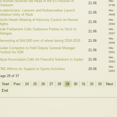
Al-Burhan receives the Head of the EU mission in
Hits:
21.06
Khartoum
2738
Academicians, Lawyers and Ambassadors Launch
Hits:
21.06
Initiative Unity of Rank
2609
Geshi Heads Meeting of Advisory Council on Human
Hits:
21.06
Rights
2564
Arab Parliament Calls Sudanese Parties to Stick to
Hits:
21.06
Dialogue
2527
Hits:
Harvesting of 844,000 tons of wheat during 2018-2019
21.06
2506
Sudan Competes to Hold Deputy General Manager
Hits:
21.06
Position for IOM
2551
Hits:
Abyei Association Calls for Peaceful Solutions in Sudan
21.06
2563
Hits:
TMC Affirms its Support to Sports Activities
20.06
2353
age 29 of 37
Start
Prev
24
25
26
27
28
29
30
31
32
33
Next
End