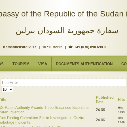
assy of the Republic of the Sudan i
سفارة جمهورية السودان ببرلين
Katharinenstraße 17 | 10711 Berlin | ☎ +49 (030) 890 698 0
WS
TOURISM
VISA
DOCUMENTS AUTHENTICATION
CO
Title
Filter
Display
#
Published
Title
Hits
Date
US Paten Authority Awards Three Sudanese Scientists
Hits:
24.06
Paten Invention
3193
Fact-Finding Committee Set to Investigate in Gezira
Hits:
24.06
Sabotage Incidents
2449