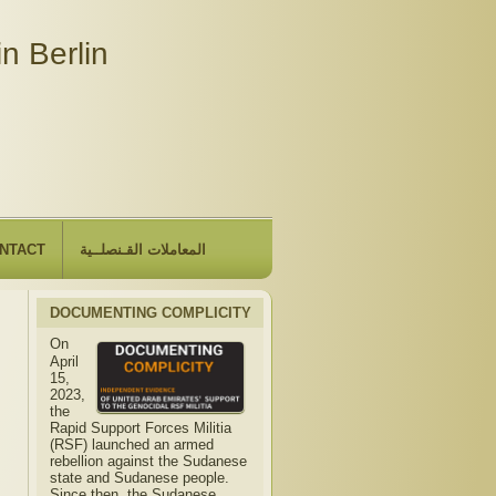
n Berlin
NTACT
المعاملات القـنصلــية
DOCUMENTING COMPLICITY
On
April
15,
2023,
the
Rapid Support Forces Militia
(RSF) launched an armed
rebellion against the Sudanese
state and Sudanese people.
Since then, the Sudanese