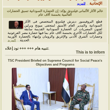
الإتحادية
للمزيد
..
عالم الآثار الألمانى فيلدونق يؤكد: إن الحضارة السودانية تسبق الحضارات
العالمية بخمسة آلاف عام
قطع البروفيسور ديترش فيلدونغ المتخصص فى الآثار
السودانية والمدير العام الأسبق لمتحفى ميونخ وبرلين
لفنون المصريات ان الحضارة السودانية القديمة سابقة
لكل الحضارات الأخرى بخمسة آلاف عام بما فيها حضارة مصر الفرعونية
وحضارات الشرق الأدنى والإغريق والرومان وإنتهاء بالحضارة الأوربية
المزيد
...
الحديثة
.
تنبيه هام +++ +++ نود إعلامكم بأن السفارة ستكون مغلقة بمناسبة بداية العام الهجري الجديد, أعاده الله علينا جميعاُ باليمن والبركات، وذلك يوم الجمعة الموافق 19 يونيو 2026. وستستأنف السفارة عملها يوم الاثنين الموافق 22 يونيو 2026، خلال ساعات العمل المعتادة (من الاثنين إلى الجمعة، من الساعة 9:00 صباحًا إلى 16:00 مساءً).
This is to inform, t
TSC President Briefed on Supreme Council for Social Peace's
Objectives and Programs