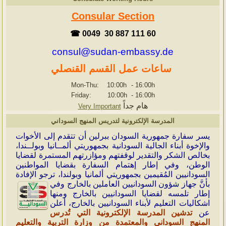
Consular Section
☎ 0049 30 887 111 60
consul@sudan-embassy.de
ساعات عمل القسم القنصلي
Mon-Thu: 10:00h
-
16:00h
Friday: 10:00h
-
16:00h
هام جداً
Very Important
المدرسة الإلكترونية لتدريس المنهج السوداني
ي
سر سفارة جمهورية السودان ببرلين أن تتقدم إلى الأخوات
والإخوة أبناء الجالية السودانية بجمهوريتي ألمــانيا وبولــندا،
بخالص الشكر والتقدير لوقفتهم ومؤازرتهم المستمرة لقضايا
الوطن، وفي إطار إهتمام السفارة بقضايا المواطنين
السودانيين المُقيمين بجمهوريتي ألمانيا وبولندا، ترجو الإفادة
بأنَّ جهاز شؤون
السودانيين العاملين بالخارج وفي
إطار تلمسه لقضايا السودانيين بالخارج ومنها
اشكاليات التعليم لأبناء السودانيين بالخارج، أعلن
عن
تدشين المدرسة الإلكترونية التي تُدرس
المنهج السوداني والمعتمدة من وزارة التربية والتعليم