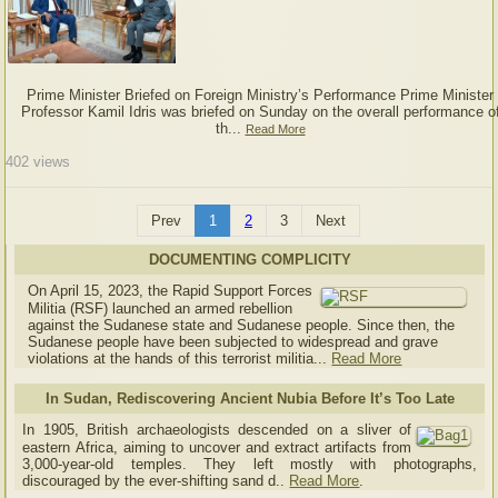
Prime Minister Briefed on Foreign Ministry’s Performance Prime Minister
Professor Kamil Idris was briefed on Sunday on the overall performance o
th...
Read More
402
views
Prev
1
2
3
Next
DOCUMENTING COMPLICITY
On April 15, 2023, the Rapid Support Forces
Militia (RSF) launched an armed rebellion
against the Sudanese state and Sudanese people. Since then, the
Sudanese people have been subjected to widespread and grave
violations at the hands of this terrorist militia...
Read More
In Sudan, Rediscovering Ancient Nubia Before It’s Too Late
In 1905, British archaeologists descended on a sliver of
eastern Africa, aiming to uncover and extract artifacts from
3,000-year-old temples. They left mostly with photographs,
discouraged by the ever-shifting sand d..
Read More
.