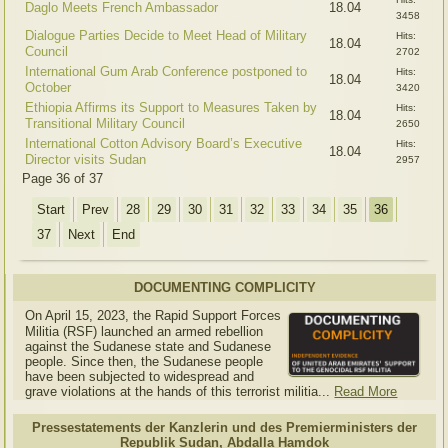
Daglo Meets French Ambassador
18.04
3458
Dialogue Parties Decide to Meet Head of Military
Hits:
18.04
Council
2702
International Gum Arab Conference postponed to
Hits:
18.04
October
3420
Ethiopia Affirms its Support to Measures Taken by
Hits:
18.04
Transitional Military Council
2650
International Cotton Advisory Board’s Executive
Hits:
18.04
Director visits Sudan
2957
Page 36 of 37
Start
Prev
28
29
30
31
32
33
34
35
36
37
Next
End
DOCUMENTING COMPLICITY
On April 15, 2023, the Rapid Support Forces
Militia (RSF) launched an armed rebellion
against the Sudanese state and Sudanese
people. Since then, the Sudanese people
have been subjected to widespread and
grave violations at the hands of this terrorist militia...
Read More
Pressestatements der Kanzlerin und des Premierministers der
Republik Sudan, Abdalla Hamdok