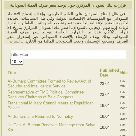
قرارات بنك السودان المركزي حول توحيد سعر صرف العملة السودانية
- في ظل إنفتاح السودان على العالم الخارجي، وإعادة إندماج الإقتصاد
السوداني مع المؤسسات الإقتصادية الدولية، وفي ظل السياسات الجديدة
لحكومة الفترة الإنتقالية الخاصة بدعم وتشجيع السودانيين العاملين بالخارج
لزيادة إرتباطهم الإيجابي بالسودان، أصدر بنك السودان المركزي بتاريخ 21
فبراير 2021م، عدداً من القرارت الخاصة بتوحيد سعر صرف العملة
السودانية وذلك بهدف الإرتقاء بالإقتصاد السوداني عبر إستقرار سعر
الصرف، وتشجيع الإستثمار، وجذب التتحويلات المالية من الخارج. ..
للمزيد
Title
Filter
Display
#
Published
Title
Hits
Date
Al-Burhan: Committee Formed to Review Act of
Hits:
23.04
Security and Intelligence Service
2993
Representative of TMC Political Committee
Hits:
23.04
Receives Chairman of Beja Congress
2868
Transitional Military Council Meets at Republican
Hits:
18.04
Palace
2455
Hits:
Al-Burhan: Life Returned to Normalcy
18.04
3365
Lt. Gen. Al-Burhan Receives Message from Salva
Hits:
18.04
Kiir
2960
Hits: