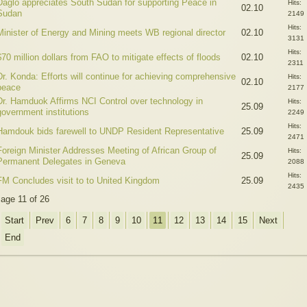
Daglo appreciates South Sudan for supporting Peace in
Hits:
02.10
Sudan
2149
Hits:
Minister of Energy and Mining meets WB regional director
02.10
3131
Hits:
$70 million dollars from FAO to mitigate effects of floods
02.10
2311
Dr. Konda: Efforts will continue for achieving comprehensive
Hits:
02.10
peace
2177
Dr. Hamduok Affirms NCI Control over technology in
Hits:
25.09
government institutions
2249
Hits:
Hamdouk bids farewell to UNDP Resident Representative
25.09
2471
Foreign Minister Addresses Meeting of African Group of
Hits:
25.09
Permanent Delegates in Geneva
2088
Hits:
FM Concludes visit to to United Kingdom
25.09
2435
age 11 of 26
Start
Prev
6
7
8
9
10
11
12
13
14
15
Next
End