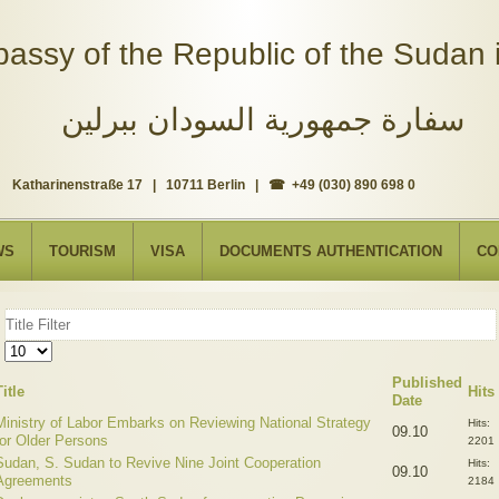
assy of the Republic of the Sudan i
سفارة جمهورية السودان ببرلين
Katharinenstraße 17 | 10711 Berlin | ☎ +49 (030) 890 698 0
WS
TOURISM
VISA
DOCUMENTS AUTHENTICATION
CO
Title
Filter
Display
#
Published
Title
Hits
Date
Ministry of Labor Embarks on Reviewing National Strategy
Hits:
09.10
for Older Persons
2201
Sudan, S. Sudan to Revive Nine Joint Cooperation
Hits:
09.10
Agreements
2184