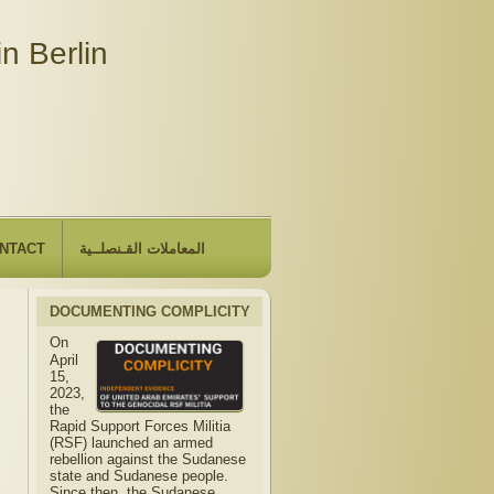
n Berlin
NTACT
المعاملات القـنصلــية
DOCUMENTING COMPLICITY
On
April
15,
2023,
the
Rapid Support Forces Militia
(RSF) launched an armed
rebellion against the Sudanese
state and Sudanese people.
Since then, the Sudanese