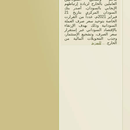
العاملين بالخارج لزيادة إرتباطهم
الإيجابي بالسودان، أصدر بنك
السودان المركزي بتاريخ 21
فبراير 2021م، عدداً من القرارت
الخاصة بتوحيد سعر صرف العملة
السودانية وذلك بهدف الإرتقاء
بالإقتصاد السوداني عبر إستقرار
سعر الصرف، وتشجيع الإستثمار،
وجذب التتحويلات المالية من
الخارج. ..
للمزيد