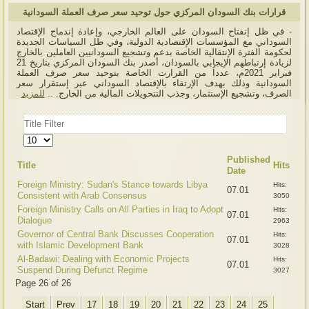
قرارات بنك السودان المركزي حول توحيد سعر صرف العملة السودانية
- في ظل إنفتاح السودان على العالم الخارجي، وإعادة إندماج الإقتصاد
السوداني مع المؤسسات الإقتصادية الدولية، وفي ظل السياسات الجديدة
لحكومة الفترة الإنتقالية الخاصة بدعم وتشجيع السودانيين العاملين بالخارج
لزيادة إرتباطهم الإيجابي بالسودان، أصدر بنك السودان المركزي بتاريخ 21
فبراير 2021م، عدداً من القرارت الخاصة بتوحيد سعر صرف العملة
السودانية وذلك بهدف الإرتقاء بالإقتصاد السوداني عبر إستقرار سعر
الصرف، وتشجيع الإستثمار، وجذب التتحويلات المالية من الخارج. ..
للمزيد
Title
Filter
Display
#
Published
Title
Hits
Date
Foreign Ministry: Sudan's Stance towards Libya
Hits:
07.01
Consistent with Arab Consensus
3050
Foreign Ministry Calls on All Parties in Iraq to Adopt
Hits:
07.01
Dialogue
2963
Governor of Central Bank Discusses Cooperation
Hits:
07.01
with Islamic Development Bank
3028
Al-Badawi: Dealing with Economic Projects
Hits:
07.01
Suspend During Defunct Regime
3027
Page 26 of 26
Start
Prev
17
18
19
20
21
22
23
24
25