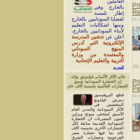
العاملين
Pr
بالخارج وفي
Re
إطار تلمسه
لقضايا السودانيين بالخارج
On 
ومنها اشكاليات التعليم
لأبناء السودانيين بالخارج،
أعلن عن
تدشين المدرسة
الإلكترونية التي تُدرس
المنهج السوداني
والمعتمدة من وزارة
التربية والتعليم الإتحادية
..
396
للمزيد
عالم الآثار الألمانى فيلدونق يؤكد:
Pr
إن الحضارة السودانية تسبق
الحضارات العالمية بخمسة آلاف عام
Pe
قطع البروفيسور
On 
ديترش فيلدونغ
المتخصص فى
الآثار السودانية والمدير العام
الأسبق لمتحفى ميونخ وبرلين
لفنون المصريات ان الحضارة
السودانية القديمة سابقة لكل
الحضارات الأخرى بخمسة آلاف
عام بما فيها حضارة مصر
الفرعونية وحضارات الشرق