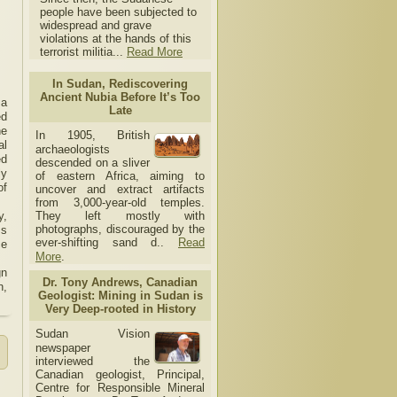
people have been subjected to
widespread and grave
violations at the hands of this
terrorist militia...
Read More
In Sudan, Rediscovering
Ancient Nubia Before It’s Too
 a
Late
ed
he
In 1905, British
al
archaeologists
ed
descended on a sliver
ly
of eastern Africa, aiming to
of
uncover and extract artifacts
from 3,000-year-old temples.
y,
They left mostly with
photographs, discouraged by the
ss
ever-shifting sand d..
Read
ce
More
.
gn
Dr. Tony Andrews, Canadian
n,
Geologist: Mining in Sudan is
Very Deep-rooted in History
Sudan Vision
newspaper
interviewed the
Canadian geologist, Principal,
Centre for Responsible Mineral