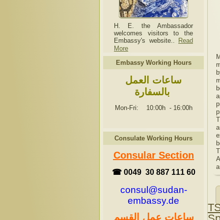
H. E. the Ambassador
welcomes visitors to the
Embassy's website..
Read
More
M
Embassy Working Hours
m
b
ساعات العمل
m
b
بالسفارة
a
p
Mon-Fri: 10:00h
-
16:00h
p
T
a
e
Consulate Working Hours
b
T
Consular Section
A
a
☎ 0049 30 887 111 60
consul@sudan-
embassy.de
TS
ساعات عمل القسم
Sp