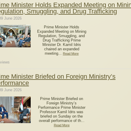
ime Minister Holds Expanded Meeting on Mini
gulation, Smuggling, and Drug Trafficking
09 June 2026
Prime Minister Holds
Expanded Meeting on Mining
Regulation, Smuggling, and
Drug Trafficking Prime
Minister Dr. Kamil Idris
chaired an expanded
meeting...
Read More
views
ime Minister Briefed on Foreign Ministry’s
rformance
09 June 2026
Prime Minister Briefed on
Foreign Ministry’s
Performance Prime Minister
Professor Kamil Idris was
briefed on Sunday on the
overall performance of th...
Read More