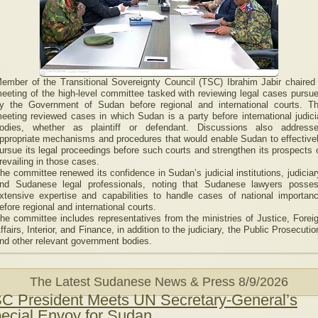
ember of the Transitional Sovereignty Council (TSC) Ibrahim Jabir chaired
eeting of the high-level committee tasked with reviewing legal cases pursu
y the Government of Sudan before regional and international courts. T
eeting reviewed cases in which Sudan is a party before international judici
odies, whether as plaintiff or defendant. Discussions also address
ppropriate mechanisms and procedures that would enable Sudan to effective
ursue its legal proceedings before such courts and strengthen its prospects 
revailing in those cases.
he committee renewed its confidence in Sudan’s judicial institutions, judiciar
nd Sudanese legal professionals, noting that Sudanese lawyers posse
xtensive expertise and capabilities to handle cases of national importan
efore regional and international courts.
he committee includes representatives from the ministries of Justice, Forei
ffairs, Interior, and Finance, in addition to the judiciary, the Public Prosecutio
nd other relevant government bodies.
The Latest Sudanese News & Press
8/9/2026
C President Meets UN Secretary-General’s
ecial Envoy for Sudan