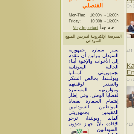
القنصلي
On 
Mon-Thu: 10:00h
-
16:00h
Friday: 10:00h
-
16:00h
هام جداً
Very Important
المدرسة الإلكترونية لتدريس المنهج
السوداني
ي
سر سفارة جمهورية
411
السودان ببرلين أن تتقدم
إلى الأخوات والإخوة أبناء
Ka
الجالية السودانية
En
بجمهوريتي ألمــانيا
وبولــندا، بخالص الشكر
On 
والتقدير لوقفتهم
ومؤازرتهم المستمرة
لقضايا الوطن، وفي إطار
إهتمام السفارة بقضايا
المواطنين السودانيين
المُقيمين بجمهوريتي
ألمانيا وبولندا، ترجو
الإفادة بأنَّ جهاز شؤون
418
السودانيين