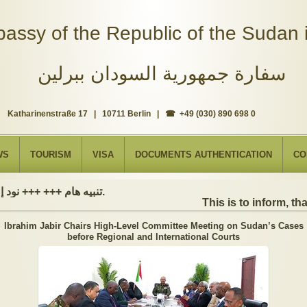
assy of the Republic of the Sudan i
سفارة جمهورية السودان ببرلين
Katharinenstraße 17 | 10711 Berlin | ☎ +49 (030) 890 698 0
WS
TOURISM
VISA
DOCUMENTS AUTHENTICATION
CO
تنبيه هام +++ +++ نود إعلامكم بأن السفارة ستكون مغلقة بمناسبة بداية العام الهجري الجديد, أعاده الله علينا جميعاُ باليمن والبركات، وذلك يوم الجمعة الموافق 19 يونيو 2026. وستستأنف السفارة عملها يوم الاثنين الموافق 22 يونيو 2026، خلال ساعات العمل المعتادة (من الاثنين إلى الجمعة، من الساعة 9:00 صباحًا إلى 16:00 مساءً).
This is to inform, that
Ibrahim Jabir Chairs High-Level Committee Meeting on Sudan’s Cases
before Regional and International Courts