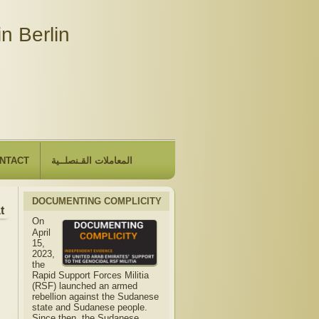
n Berlin
NTACT
المعاملات القـنصلــية
DOCUMENTING COMPLICITY
 the Embassy will be closed due to the observance of "The H
On
April
15,
2023,
the
Rapid Support Forces Militia
(RSF) launched an armed
rebellion against the Sudanese
state and Sudanese people.
Since then, the Sudanese