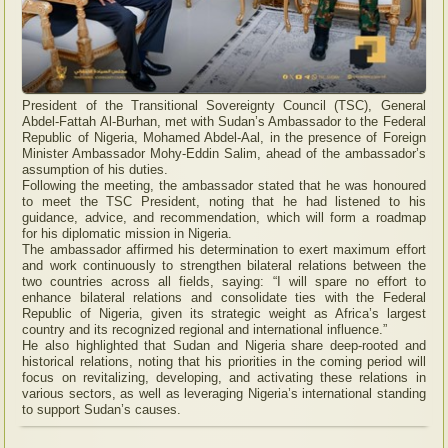
President of the Transitional Sovereignty Council (TSC), General
Abdel-Fattah Al-Burhan, met with Sudan’s Ambassador to the Federal
Republic of Nigeria, Mohamed Abdel-Aal, in the presence of Foreign
Minister Ambassador Mohy-Eddin Salim, ahead of the ambassador’s
assumption of his duties.
Following the meeting, the ambassador stated that he was honoured
to meet the TSC President, noting that he had listened to his
guidance, advice, and recommendation, which will form a roadmap
for his diplomatic mission in Nigeria.
The ambassador affirmed his determination to exert maximum effort
and work continuously to strengthen bilateral relations between the
two countries across all fields, saying: “I will spare no effort to
enhance bilateral relations and consolidate ties with the Federal
Republic of Nigeria, given its strategic weight as Africa’s largest
country and its recognized regional and international influence.”
He also highlighted that Sudan and Nigeria share deep-rooted and
historical relations, noting that his priorities in the coming period will
focus on revitalizing, developing, and activating these relations in
various sectors, as well as leveraging Nigeria’s international standing
to support Sudan’s causes.