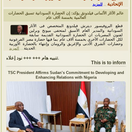
الإتحادية
للمزيد
..
عالم الآثار الألمانى فيلدونق يؤكد: إن الحضارة السودانية تسبق الحضارات
العالمية بخمسة آلاف عام
قطع البروفيسور ديترش فيلدونغ المتخصص فى الآثار
السودانية والمدير العام الأسبق لمتحفى ميونخ وبرلين
لفنون المصريات ان الحضارة السودانية القديمة سابقة
لكل الحضارات الأخرى بخمسة آلاف عام بما فيها حضارة مصر الفرعونية
وحضارات الشرق الأدنى والإغريق والرومان وإنتهاء بالحضارة الأوربية
المزيد
...
الحديثة
.
تنبيه هام +++ +++ نود إعلامكم بأن السفارة ستكون مغلقة بمناسبة بداية العام الهجري الجديد, أعاده الله علينا جميعاُ باليمن والبركات، وذلك يوم الجمعة الموافق 19 يونيو 2026. وستستأنف السفارة عملها يوم الاثنين الموافق 22 يونيو 2026، خلال ساعات العمل المعتادة (من الاثنين إلى الجمعة، من الساعة 9:00 صباحًا إلى 16:00 مساءً).
This is to inform, t
TSC President Affirms Sudan’s Commitment to Developing and
Enhancing Relations with Nigeria