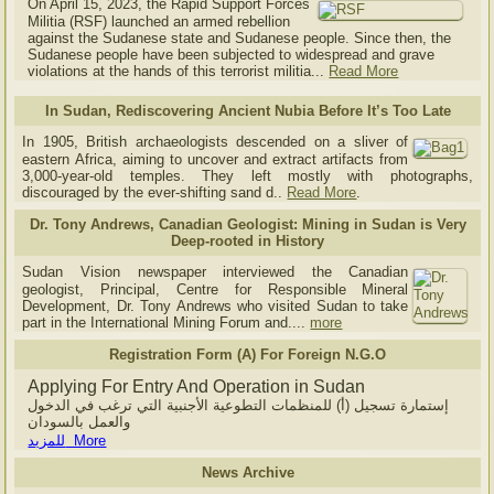
On April 15, 2023, the Rapid Support Forces
Militia (RSF) launched an armed rebellion
against the Sudanese state and Sudanese people. Since then, the
Sudanese people have been subjected to widespread and grave
violations at the hands of this terrorist militia...
Read More
In Sudan, Rediscovering Ancient Nubia Before It’s Too Late
In 1905, British archaeologists descended on a sliver of
eastern Africa, aiming to uncover and extract artifacts from
3,000-year-old temples. They left mostly with photographs,
discouraged by the ever-shifting sand d..
Read More
.
Dr. Tony Andrews, Canadian Geologist: Mining in Sudan is Very
Deep-rooted in History
Sudan Vision newspaper interviewed the Canadian
geologist, Principal, Centre for Responsible Mineral
Development, Dr. Tony Andrews who visited Sudan to take
part in the International Mining Forum and....
more
Registration Form (A) For Foreign N.G.O
Applying For Entry And Operation in Sudan
إستمارة تسجيل (أ) للمنظمات التطوعية الأجنبية التي ترغب في الدخول
والعمل بالسودان
للمزيد More
News Archive