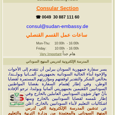
Consular Section
☎ 0049 30 887 111 60
consul@sudan-embassy.de
ساعات عمل القسم القنصلي
Mon-Thu: 10:00h
-
16:00h
Friday: 10:00h
-
16:00h
هام جداً
Very Important
المدرسة الإلكترونية لتدريس المنهج السوداني
ي
سر سفارة جمهورية السودان ببرلين أن تتقدم إلى الأخوات
والإخوة أبناء الجالية السودانية بجمهوريتي ألمــانيا وبولــندا،
بخالص الشكر والتقدير لوقفتهم ومؤازرتهم المستمرة لقضايا
الوطن، وفي إطار إهتمام السفارة بقضايا المواطنين
السودانيين المُقيمين بجمهوريتي ألمانيا وبولندا، ترجو الإفادة
بأنَّ جهاز شؤون
السودانيين العاملين بالخارج وفي
إطار تلمسه لقضايا السودانيين بالخارج ومنها
اشكاليات التعليم لأبناء السودانيين بالخارج، أعلن
عن
تدشين المدرسة الإلكترونية التي تُدرس
المنهج السوداني والمعتمدة من وزارة التربية والتعليم