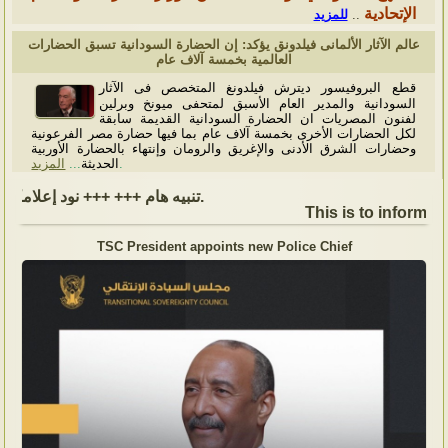
الإتحادية
للمزيد
..
عالم الآثار الألمانى فيلدونق يؤكد: إن الحضارة السودانية تسبق الحضارات
العالمية بخمسة آلاف عام
قطع البروفيسور ديترش فيلدونغ المتخصص فى الآثار
السودانية والمدير العام الأسبق لمتحفى ميونخ وبرلين
لفنون المصريات ان الحضارة السودانية القديمة سابقة
لكل الحضارات الأخرى بخمسة آلاف عام بما فيها حضارة مصر الفرعونية
وحضارات الشرق الأدنى والإغريق والرومان وإنتهاء بالحضارة الأوربية
المزيد
...
الحديثة
.
تنبيه هام +++ +++ نود إعلامكم بأن السفارة ستكون مغلقة بمناسبة بداية العام الهجري الجديد, أعاده الله علينا جميعاُ باليمن والبركات، وذلك يوم الجمعة الموافق 19 يونيو 2026. وستستأنف السفارة عملها يوم الاثنين الموافق 22 يونيو 2026، خلال ساعات العمل المعتادة (من الاثنين إلى الجمعة، من الساعة 9:00 صباحًا إلى 16:00 مساءً).
This is to inform, th
TSC President appoints new Police Chief