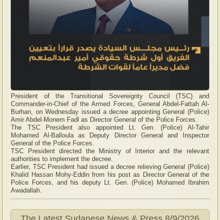
President of the Transitional Sovereignty Council (TSC) and
Commander-in-Chief of the Armed Forces, General Abdel-Fattah Al-
Burhan, on Wednesday issued a decree appointing General (Police)
Amir Abdel-Monem Fadl as Director General of the Police Forces.
The TSC President also appointed Lt. Gen. (Police) Al-Tahir
Mohamed Al-Balloula as Deputy Director General and Inspector
General of the Police Forces.
TSC President directed the Ministry of Interior and the relevant
authorities to implement the decree.
Earlier, TSC President had issued a decree relieving General (Police)
Khalid Hassan Mohy-Eddin from his post as Director General of the
Police Forces, and his deputy Lt. Gen. (Police) Mohamed Ibrahim
Awadallah.
The Latest Sudanese News & Press
8/9/2026