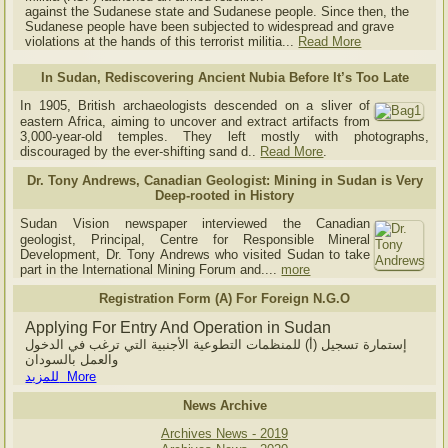
against the Sudanese state and Sudanese people. Since then, the
Sudanese people have been subjected to widespread and grave
violations at the hands of this terrorist militia...
Read More
In Sudan, Rediscovering Ancient Nubia Before It’s Too Late
In 1905, British archaeologists descended on a sliver of
eastern Africa, aiming to uncover and extract artifacts from
3,000-year-old temples. They left mostly with photographs,
discouraged by the ever-shifting sand d..
Read More
.
Dr. Tony Andrews, Canadian Geologist: Mining in Sudan is Very
Deep-rooted in History
Sudan Vision newspaper interviewed the Canadian
geologist, Principal, Centre for Responsible Mineral
Development, Dr. Tony Andrews who visited Sudan to take
part in the International Mining Forum and....
more
Registration Form (A) For Foreign N.G.O
Applying For Entry And Operation in Sudan
إستمارة تسجيل (أ) للمنظمات التطوعية الأجنبية التي ترغب في الدخول
والعمل بالسودان
للمزيد More
News Archive
Archives News - 2019