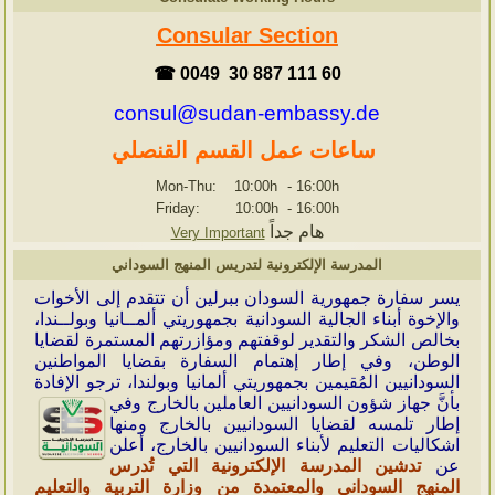
Consular Section
☎ 0049 30 887 111 60
consul@sudan-embassy.de
ساعات عمل القسم القنصلي
Mon-Thu: 10:00h
-
16:00h
Friday: 10:00h
-
16:00h
هام جداً
Very Important
المدرسة الإلكترونية لتدريس المنهج السوداني
ي
سر سفارة جمهورية السودان ببرلين أن تتقدم إلى الأخوات
والإخوة أبناء الجالية السودانية بجمهوريتي ألمــانيا وبولــندا،
بخالص الشكر والتقدير لوقفتهم ومؤازرتهم المستمرة لقضايا
الوطن، وفي إطار إهتمام السفارة بقضايا المواطنين
السودانيين المُقيمين بجمهوريتي ألمانيا وبولندا، ترجو الإفادة
بأنَّ جهاز شؤون
السودانيين العاملين بالخارج وفي
إطار تلمسه لقضايا السودانيين بالخارج ومنها
اشكاليات التعليم لأبناء السودانيين بالخارج، أعلن
عن
تدشين المدرسة الإلكترونية التي تُدرس
المنهج السوداني والمعتمدة من وزارة التربية والتعليم