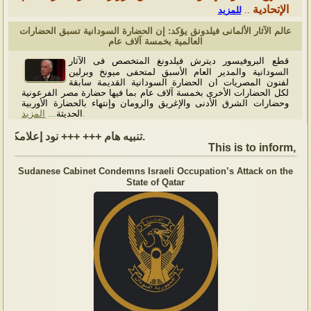
الإتحادية
للمزيد
..
عالم الآثار الألمانى فيلدونق يؤكد: إن الحضارة السودانية تسبق الحضارات
العالمية بخمسة آلاف عام
قطع البروفيسور ديترش فيلدونغ المتخصص فى الآثار
السودانية والمدير العام الأسبق لمتحفى ميونخ وبرلين
لفنون المصريات ان الحضارة السودانية القديمة سابقة
لكل الحضارات الأخرى بخمسة آلاف عام بما فيها حضارة مصر الفرعونية
وحضارات الشرق الأدنى والإغريق والرومان وإنتهاء بالحضارة الأوربية
المزيد
...
الحديثة
.
تنبيه هام +++ +++ نود إعلامكم بأن السفارة ستكون مغلقة بمناسبة بداية العام الهجري الجديد, أعاده الله علينا جميعاُ باليمن والبركات، وذلك يوم الجمعة الموافق 19 يونيو 2026. وستستأنف السفارة عملها يوم الاثنين الموافق 22 يونيو 2026، خلال ساعات العمل المعتادة (من الاثنين إلى الجمعة، من الساعة 9:00 صباحًا إلى 16:00 مساءً).
This is to inform, th
Sudanese Cabinet Condemns Israeli Occupation’s Attack on the
State of Qatar