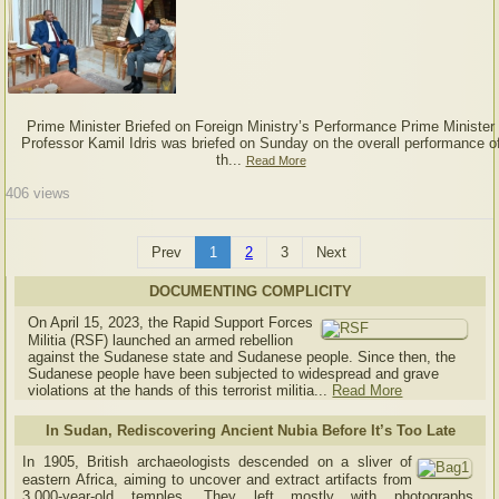
Prime Minister Briefed on Foreign Ministry’s Performance Prime Minister
Professor Kamil Idris was briefed on Sunday on the overall performance o
th...
Read More
406
views
Prev
1
2
3
Next
DOCUMENTING COMPLICITY
On April 15, 2023, the Rapid Support Forces
Militia (RSF) launched an armed rebellion
against the Sudanese state and Sudanese people. Since then, the
Sudanese people have been subjected to widespread and grave
violations at the hands of this terrorist militia...
Read More
In Sudan, Rediscovering Ancient Nubia Before It’s Too Late
In 1905, British archaeologists descended on a sliver of
eastern Africa, aiming to uncover and extract artifacts from
3,000-year-old temples. They left mostly with photographs,