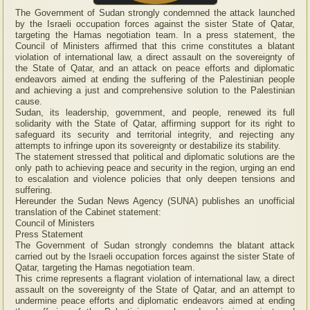
The Government of Sudan strongly condemned the attack launched
by the Israeli occupation forces against the sister State of Qatar,
targeting the Hamas negotiation team. In a press statement, the
Council of Ministers affirmed that this crime constitutes a blatant
violation of international law, a direct assault on the sovereignty of
the State of Qatar, and an attack on peace efforts and diplomatic
endeavors aimed at ending the suffering of the Palestinian people
and achieving a just and comprehensive solution to the Palestinian
cause.
Sudan, its leadership, government, and people, renewed its full
solidarity with the State of Qatar, affirming support for its right to
safeguard its security and territorial integrity, and rejecting any
attempts to infringe upon its sovereignty or destabilize its stability.
The statement stressed that political and diplomatic solutions are the
only path to achieving peace and security in the region, urging an end
to escalation and violence policies that only deepen tensions and
suffering.
Hereunder the Sudan News Agency (SUNA) publishes an unofficial
translation of the Cabinet statement:
Council of Ministers
Press Statement
The Government of Sudan strongly condemns the blatant attack
carried out by the Israeli occupation forces against the sister State of
Qatar, targeting the Hamas negotiation team.
This crime represents a flagrant violation of international law, a direct
assault on the sovereignty of the State of Qatar, and an attempt to
undermine peace efforts and diplomatic endeavors aimed at ending