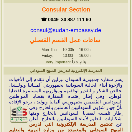
Consular Section
☎ 0049 30 887 111 60
consul@sudan-embassy.de
ساعات عمل القسم القنصلي
Mon-Thu: 10:00h
-
16:00h
Friday: 10:00h
-
16:00h
هام جداً
Very Important
المدرسة الإلكترونية لتدريس المنهج السوداني
ي
سر سفارة جمهورية السودان ببرلين أن تتقدم إلى الأخوات
والإخوة أبناء الجالية السودانية بجمهوريتي ألمــانيا وبولــندا،
بخالص الشكر والتقدير لوقفتهم ومؤازرتهم المستمرة لقضايا
الوطن، وفي إطار إهتمام السفارة بقضايا المواطنين
السودانيين المُقيمين بجمهوريتي ألمانيا وبولندا، ترجو الإفادة
بأنَّ جهاز شؤون
السودانيين العاملين بالخارج وفي
إطار تلمسه لقضايا السودانيين بالخارج ومنها
اشكاليات التعليم لأبناء السودانيين بالخارج، أعلن
عن
تدشين المدرسة الإلكترونية التي تُدرس
المنهج السوداني والمعتمدة من وزارة التربية والتعليم