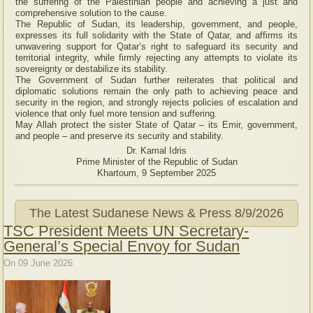
the suffering of the Palestinian people and achieving a just and
comprehensive solution to the cause.
The Republic of Sudan, its leadership, government, and people,
expresses its full solidarity with the State of Qatar, and affirms its
unwavering support for Qatar’s right to safeguard its security and
territorial integrity, while firmly rejecting any attempts to violate its
sovereignty or destabilize its stability.
The Government of Sudan further reiterates that political and
diplomatic solutions remain the only path to achieving peace and
security in the region, and strongly rejects policies of escalation and
violence that only fuel more tension and suffering.
May Allah protect the sister State of Qatar – its Emir, government,
and people – and preserve its security and stability.
Dr. Kamal Idris
Prime Minister of the Republic of Sudan
Khartoum, 9 September 2025
The Latest Sudanese News & Press
8/9/2026
TSC President Meets UN Secretary-
General’s Special Envoy for Sudan
On 09 June 2026