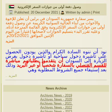
وصول دفعة أولى من جوازات السفر الإلكترونية
Published: 20 December 2021
|
Written by admin
|
Print
يسر سفارة جمهورية السودان في برلين أن تعلن للإخوة
والأخوات من أبناء الجالية السوانية الكريمة
عن وصول دفعة
أولى من جوازات السفر الإلكترونية وفق القائمة المدرجة أدناه.
وعليه تقرر البدء بتسليم الجوازات لأصحابها إعتباراً من اليوم
الإثنين الموافق 20/12/2021م
المزيد
____________________________________________________
نود أن ننوه السادة الكرام والذين يودون الحصول
على تأشيرة دخول سياحية أو تأشيرة دخول بغرض
الزيارة إلى السودان
أن يتقدموا بطلباتهم مباشرة
للقسم القنصلي
بالسفارة شخصياً أو عبر البريد
وذلك
بعد إستيفاء جميع الشروط المطلوبة وهي
..
المزيد
News Archive
Archives News - 2019
Archives News - 2020
Archives News - 2021
Archives News - 2022
Archives News - 2023