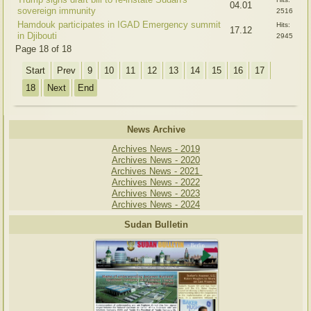
04.01
sovereign immunity
2516
Hamdouk participates in IGAD Emergency summit
Hits:
17.12
in Djibouti
2945
Page 18 of 18
Start
Prev
9
10
11
12
13
14
15
16
17
18
Next
End
News Archive
Archives News - 2019
Archives News - 2020
Archives News - 2021
Archives News - 2022
Archives News - 2023
Archives News - 2024
Sudan Bulletin