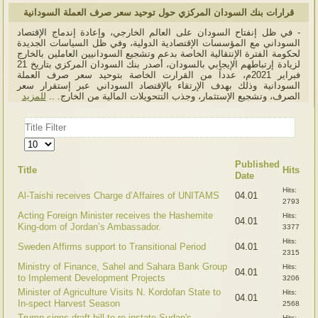
قرارات بنك السودان المركزي حول توحيد سعر صرف العملة السودانية
- في ظل إنفتاح السودان على العالم الخارجي، وإعادة إندماج الإقتصاد
السوداني مع المؤسسات الإقتصادية الدولية، وفي ظل السياسات الجديدة
لحكومة الفترة الإنتقالية الخاصة بدعم وتشجيع السودانيين العاملين بالخارج
لزيادة إرتباطهم الإيجابي بالسودان، أصدر بنك السودان المركزي بتاريخ 21
فبراير 2021م، عدداً من القرارت الخاصة بتوحيد سعر صرف العملة
السودانية وذلك بهدف الإرتقاء بالإقتصاد السوداني عبر إستقرار سعر
الصرف، وتشجيع الإستثمار، وجذب التتحويلات المالية من الخارج. ..
للمزيد
Title
Filter
Display
#
Published
Title
Hits
Date
Hits:
Al-Taishi receives Charge d’Affaires of UNITAMS
04.01
2793
Acting Foreign Minister receives the Hashemite
Hits:
04.01
King-dom of Jordan’s Ambassador.
3377
Hits:
Sweden Affirms support to Transitional Period
04.01
2315
Ministry of Finance, Sahel and Sahara Bank Group
Hits:
04.01
to Implement Development Projects
3206
Minister of Agriculture Visits N. Kordofan State to
Hits:
04.01
In-spect Harvest Season
2568
Trump signs draft bill to re-instate Sudan's
Hits: