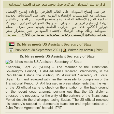
قرارات بنك السودان المركزي حول توحيد سعر صرف العملة السودانية
- في ظل إنفتاح السودان على العالم الخارجي، وإعادة إندماج الإقتصاد
السوداني مع المؤسسات الإقتصادية الدولية، وفي ظل السياسات الجديدة
لحكومة الفترة الإنتقالية الخاصة بدعم وتشجيع السودانيين العاملين بالخارج
لزيادة إرتباطهم الإيجابي بالسودان، أصدر بنك السودان المركزي بتاريخ 21
فبراير 2021م، عدداً من القرارت الخاصة بتوحيد سعر صرف العملة
السودانية وذلك بهدف الإرتقاء بالإقتصاد السوداني عبر إستقرار سعر
الصرف، وتشجيع الإستثمار، وجذب التتحويلات المالية من الخارج. ..
للمزيد
Dr. Idriss meets US Assistant Secretary of State
Published: 30 September 2021
|
Written by admin
|
Print
Dr. Idriss meets US Assistant Secretary of State
Khartoum, Sept 29 (SUNA) – The Member of the Transitional
Sovereignty Council, D. Al-Hadi Idriss received, Wednesday, in the
Republican Palace the visiting US Assistant Secretary of State,
Bryan Hunt and reviewed with him the necessity for completion of the
Transitional Period. Dr. Al-Hadi said in press statements that the visit
of the US official came to check on the situation on the back ground
of the recent coup attempt, pointing out that the US diplomat
stressed the necessity for the unity of the partners of the Transitional
Period despite the challenges facing Sudan. “The US official renewed
his country’s support to democratic transition and implementation of
Juba Peace Agreement” he said. IF/IF