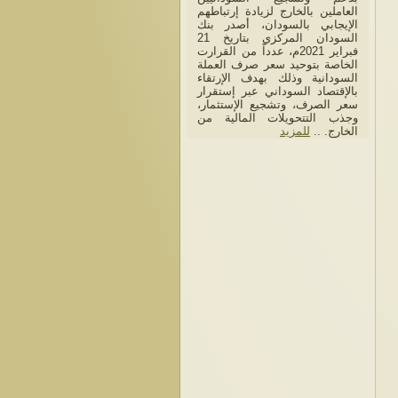
العاملين بالخارج لزيادة إرتباطهم
الإيجابي بالسودان، أصدر بنك
السودان المركزي بتاريخ 21
فبراير 2021م، عدداً من القرارت
الخاصة بتوحيد سعر صرف العملة
السودانية وذلك بهدف الإرتقاء
بالإقتصاد السوداني عبر إستقرار
سعر الصرف، وتشجيع الإستثمار،
وجذب التتحويلات المالية من
الخارج. ..
للمزيد