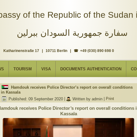
assy of the Republic of the Sudan i
سفارة جمهورية السودان ببرلين
Katharinenstraße 17 | 10711 Berlin | ☎ +49 (030) 890 698 0
WS
TOURISM
VISA
DOCUMENTS AUTHENTICATION
CO
Hamdouk receives Police Director’s report on overall conditions
in Kassala
Published: 09 September 2020
|
Written by admin
|
Print
amdouk receives Police Director’s report on overall conditions 
Kassala