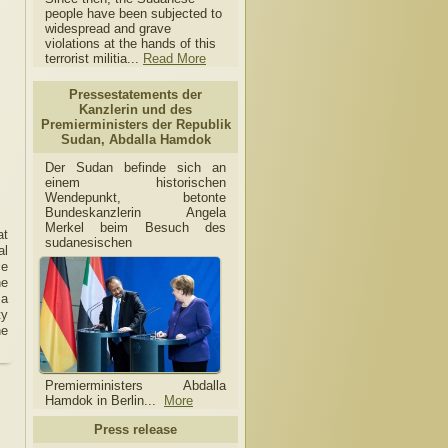
people have been subjected to
widespread and grave
violations at the hands of this
terrorist militia...
Read More
Pressestatements der
Kanzlerin und des
Premierministers der Republik
Sudan, Abdalla Hamdok
Der Sudan befinde sich an
einem historischen
Wendepunkt, betonte
Bundeskanzlerin Angela
Merkel beim Besuch des
at
sudanesischen
al
ce
he
 a
ty
he
Premierministers Abdalla
Hamdok in Berlin...
More
Press release