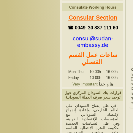
Consulate Working Hours
Consular Section
☎ 0049 30 887 111 60
consul@sudan-
embassy.de
ساعات عمل القسم
القنصلي
K
Mon-Thu: 10:00h
-
16:00h
h
Friday: 10:00h
-
16:00h
E
هام جداً
o
Very Important
D
قرارات بنك السودان المركزي حول
r
توحيد سعر صرف العملة السودانية
r
m
- في ظل إنفتاح السودان على
العالم الخارجي، وإعادة إندماج
الإقتصاد السوداني مع
المؤسسات الإقتصادية الدولية،
وفي ظل السياسات الجديدة
لحكومة الفترة الإنتقالية الخاصة
بدعم وتشجيع السودانيين