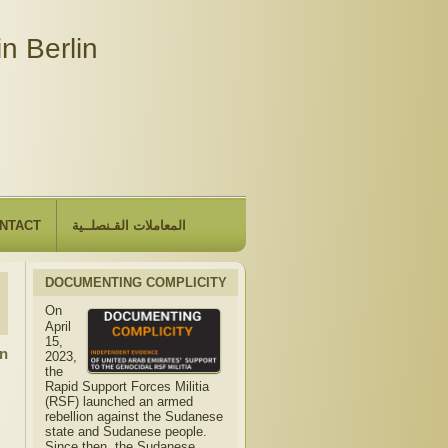
n Berlin
NTACT
المعاملات القـنصلــية
DOCUMENTING COMPLICITY
On
April
15,
in
2023,
the
Rapid Support Forces Militia
(RSF) launched an armed
rebellion against the Sudanese
state and Sudanese people.
Since then, the Sudanese