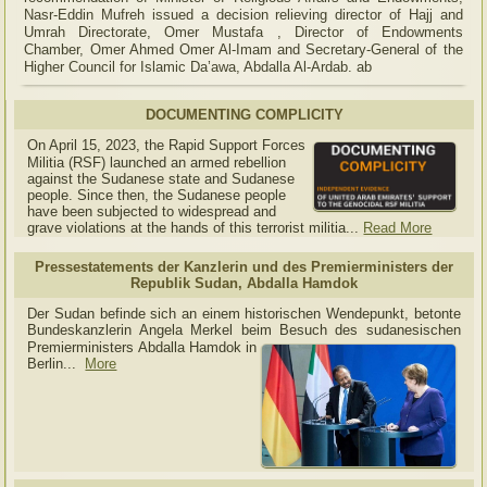
Nasr-Eddin Mufreh issued a decision relieving director of Hajj and
Umrah Directorate, Omer Mustafa , Director of Endowments
Chamber, Omer Ahmed Omer Al-Imam and Secretary-General of the
Higher Council for Islamic Da’awa, Abdalla Al-Ardab. ab
DOCUMENTING COMPLICITY
On April 15, 2023, the Rapid Support Forces
Militia (RSF) launched an armed rebellion
against the Sudanese state and Sudanese
people. Since then, the Sudanese people
have been subjected to widespread and
grave violations at the hands of this terrorist militia...
Read More
Pressestatements der Kanzlerin und des Premierministers der
Republik Sudan, Abdalla Hamdok
Der Sudan befinde sich an einem historischen Wendepunkt, betonte
Bundeskanzlerin Angela Merkel beim Besuch des sudanesischen
Premierministers Abdalla Hamdok in
Berlin...
More