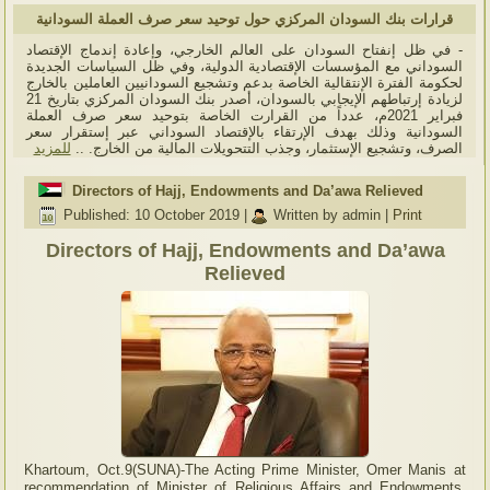
قرارات بنك السودان المركزي حول توحيد سعر صرف العملة السودانية
- في ظل إنفتاح السودان على العالم الخارجي، وإعادة إندماج الإقتصاد
السوداني مع المؤسسات الإقتصادية الدولية، وفي ظل السياسات الجديدة
لحكومة الفترة الإنتقالية الخاصة بدعم وتشجيع السودانيين العاملين بالخارج
لزيادة إرتباطهم الإيجابي بالسودان، أصدر بنك السودان المركزي بتاريخ 21
فبراير 2021م، عدداً من القرارت الخاصة بتوحيد سعر صرف العملة
السودانية وذلك بهدف الإرتقاء بالإقتصاد السوداني عبر إستقرار سعر
الصرف، وتشجيع الإستثمار، وجذب التتحويلات المالية من الخارج. ..
للمزيد
Directors of Hajj, Endowments and Da’awa Relieved
Published: 10 October 2019
|
Written by admin
|
Print
Directors of Hajj, Endowments and Da’awa
Relieved
Khartoum, Oct.9(SUNA)-The Acting Prime Minister, Omer Manis at
recommendation of Minister of Religious Affairs and Endowments,