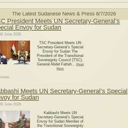
The Latest Sudanese News & Press
8/7/2026
C President Meets UN Secretary-General’s
ecial Envoy for Sudan
09 June 2026
TSC President Meets UN
Secretary-General’s Special
Envoy for Sudan The
President of the Transitional
Sovereignty Council (TSC),
General Abdel Fattah...
Read
More
views
bbashi Meets UN Secretary-General’s Special
voy for Sudan
09 June 2026
Kabbashi Meets UN
Secretary-General’s Special
Envoy for Sudan Member of
the Transitional Sovereignty