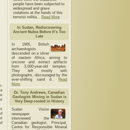
people have been subjected to
widespread and grave
violations at the hands of this
terrorist militia...
Read More
In Sudan, Rediscovering
Ancient Nubia Before It’s Too
Late
In 1905, British
archaeologists
descended on a sliver
of eastern Africa, aiming to
uncover and extract artifacts
from 3,000-year-old temples.
They left mostly with
photographs, discouraged by the
ever-shifting sand d..
Read
More
.
n-
 a
Dr. Tony Andrews, Canadian
he
Geologist: Mining in Sudan is
er
Very Deep-rooted in History
es
Sudan Vision
id
newspaper
st
interviewed the
nd
Canadian geologist, Principal,
Centre for Responsible Mineral