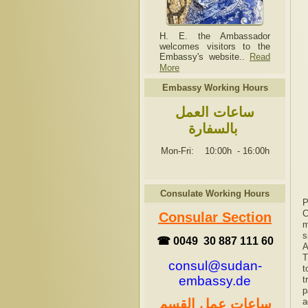
H. E. the Ambassador
welcomes visitors to the
Embassy's website..
Read
More
Embassy Working Hours
ساعات العمل
بالسفارة
Mon-Fri: 10:00h
-
16:00h
Consulate Working Hours
P
C
Consular Section
m
s
☎ 0049 30 887 111 60
A
T
consul@sudan-
t
embassy.de
t
p
ساعات عمل القسم
a