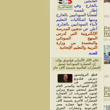
العاملين
بالخارج وفي
إطار تلمسه
لقضايا السودانيين بالخارج
406
ومنها اشكاليات التعليم
لأبناء السودانيين بالخارج،
Pr
أعلن عن
تدشين المدرسة
Re
الإلكترونية التي تُدرس
المنهج السوداني
On 
والمعتمدة من وزارة
التربية والتعليم الإتحادية
..
للمزيد
عالم الآثار الألمانى فيلدونق يؤكد:
إن الحضارة السودانية تسبق
الحضارات العالمية بخمسة آلاف عام
قطع البروفيسور
385
ديترش فيلدونغ
المتخصص فى
الآثار السودانية والمدير العام
Pr
الأسبق لمتحفى ميونخ وبرلين
Pe
لفنون المصريات ان الحضارة
السودانية القديمة سابقة لكل
On 
الحضارات الأخرى بخمسة آلاف
عام بما فيها حضارة مصر
الفرعونية وحضارات الشرق