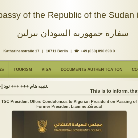
assy of the Republic of the Sudan i
سفارة جمهورية السودان ببرلين
Katharinenstraße 17 | 10711 Berlin | ☎ +49 (030) 890 698 0
WS
TOURISM
VISA
DOCUMENTS AUTHENTICATION
CO
تنبيه هام +++ +++ نود إعلامكم بأن السفارة ستكون مغلقة بمناسبة بداية العام الهجري الجديد, أعاده الله علينا جميعاُ باليمن والبركات، وذلك يوم الجمعة الموافق 19 يونيو 2026. وستستأنف السفارة عملها يوم الاثنين الموافق 22 يونيو 2026، خلال ساعات العمل المعتادة (من الاثنين إلى الجمعة، من الساعة 9:00 صباحًا إلى 16:00 مساءً).
This is to inform, that
TSC President Offers Condolences to Algerian President on Passing of
Former President Liamine Zéroual