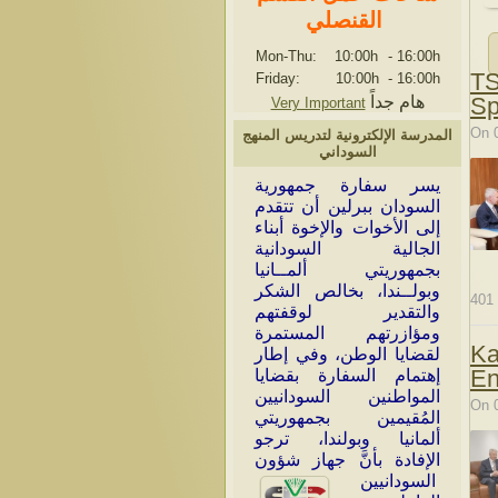
القنصلي
Mon-Thu: 10:00h
-
16:00h
TS
Friday: 10:00h
-
16:00h
هام جداً
Sp
Very Important
On 
المدرسة الإلكترونية لتدريس المنهج
السوداني
ي
سر سفارة جمهورية
السودان ببرلين أن تتقدم
إلى الأخوات والإخوة أبناء
الجالية السودانية
بجمهوريتي ألمــانيا
وبولــندا، بخالص الشكر
401
والتقدير لوقفتهم
ومؤازرتهم المستمرة
Ka
لقضايا الوطن، وفي إطار
En
إهتمام السفارة بقضايا
المواطنين السودانيين
On 
المُقيمين بجمهوريتي
ألمانيا وبولندا، ترجو
الإفادة بأنَّ جهاز شؤون
السودانيين