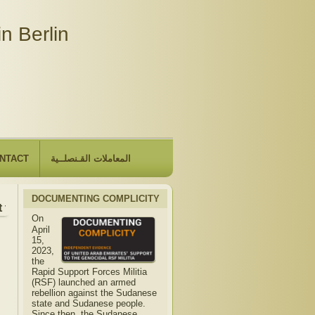
n Berlin
NTACT
المعاملات القـنصلــية
DOCUMENTING COMPLICITY
 the Embassy will be closed due to the observance of "The Hi
On
April
15,
2023,
the
Rapid Support Forces Militia
(RSF) launched an armed
rebellion against the Sudanese
state and Sudanese people.
Since then, the Sudanese