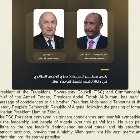
resident of the Transitional Sovereignty Council (TSC) and Commander-i
hief of the Armed Forces, President Abdel Fattah Al-Burhan, has sent
essage of condolences to his brother, President Abdelmadjid Tebboune of t
isterly People's Democratic Republic of Algeria, following the passing of form
lgerian President Liamine Zéroual.
he TSC President conveyed his sincere condolences and heartfelt sympathi
o the leadership and people of Algeria over this painful loss. He also pa
ribute to the late leader’s distinguished national career and his steadfa
atriotic positions, praying that Almighty Allah grant him His vast mercy a
dmit him into His eternal paradise.