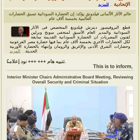
الإتحادية
للمزيد
..
عالم الآثار الألمانى فيلدونق يؤكد: إن الحضارة السودانية تسبق الحضارات
العالمية بخمسة آلاف عام
قطع البروفيسور ديترش فيلدونغ المتخصص فى الآثار
السودانية والمدير العام الأسبق لمتحفى ميونخ وبرلين
لفنون المصريات ان الحضارة السودانية القديمة سابقة
لكل الحضارات الأخرى بخمسة آلاف عام بما فيها حضارة مصر الفرعونية
وحضارات الشرق الأدنى والإغريق والرومان وإنتهاء بالحضارة الأوربية
المزيد
...
الحديثة
.
تنبيه هام +++ +++ نود إعلامكم بأن السفارة ستكون مغلقة بمناسبة بداية العام الهجري الجديد, أعاده الله علينا جميعاُ باليمن والبركات، وذلك يوم الجمعة الموافق 19 يونيو 2026. وستستأنف السفارة عملها يوم الاثنين الموافق 22 يونيو 2026، خلال ساعات العمل المعتادة (من الاثنين إلى الجمعة، من الساعة 9:00 صباحًا إلى 16:00 مساءً).
This is to inform, th
Interior Minister Chairs Administrative Board Meeting, Reviewing
Overall Security and Criminal Situation