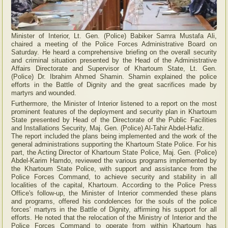
Minister of Interior, Lt. Gen. (Police) Babiker Samra Mustafa Ali,
chaired a meeting of the Police Forces Administrative Board on
Saturday.
He heard a comprehensive briefing on the overall security
and criminal situation presented by the Head of the Administrative
Affairs Directorate and Supervisor of Khartoum State, Lt. Gen.
(Police) Dr. Ibrahim Ahmed Shamin.
Shamin explained the police
efforts in the Battle of Dignity and the great sacrifices made by
martyrs and wounded.
Furthermore, the Minister of Interior listened to a report on the most
prominent features of the deployment and security plan in Khartoum
State presented by Head of the Directorate of the Public Facilities
and Installations Security, Maj. Gen. (Police) Al-Tahir Abdel-Hafiz.
The report included the plans being implemented and the work of the
general administrations supporting the Khartoum State Police. For his
part, the Acting Director of Khartoum State Police, Maj. Gen. (Police)
Abdel-Karim Hamdo, reviewed the various programs implemented by
the Khartoum State Police, with support and assistance from the
Police Forces Command, to achieve security and stability in all
localities of the capital, Khartoum. According to the Police Press
Office's follow-up, the Minister of Interior commended these plans
and programs, offered his condolences for the souls of the police
forces' martyrs in the Battle of Dignity, affirming his support for all
efforts. He noted that the relocation of the Ministry of Interior and the
Police Forces Command to operate from within Khartoum has