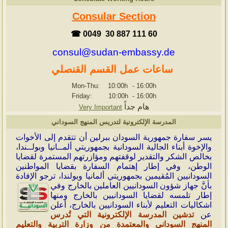
Consular Section
☎ 0049 30 887 111 60
consul@sudan-embassy.de
ساعات عمل القسم القنصلي
Mon-Thu: 10:00h
-
16:00h
Friday: 10:00h
-
16:00h
هام جداً
Very Important
المدرسة الإلكترونية لتدريس المنهج السوداني
ي
سر سفارة جمهورية السودان ببرلين أن تتقدم إلى الأخوات
والإخوة أبناء الجالية السودانية بجمهوريتي ألمــانيا وبولــندا،
بخالص الشكر والتقدير لوقفتهم ومؤازرتهم المستمرة لقضايا
الوطن، وفي إطار إهتمام السفارة بقضايا المواطنين
السودانيين المُقيمين بجمهوريتي ألمانيا وبولندا، ترجو الإفادة
بأنَّ جهاز شؤون
السودانيين العاملين بالخارج وفي
إطار تلمسه لقضايا السودانيين بالخارج ومنها
اشكاليات التعليم لأبناء السودانيين بالخارج، أعلن
عن
تدشين المدرسة الإلكترونية التي تُدرس
المنهج السوداني والمعتمدة من وزارة التربية والتعليم