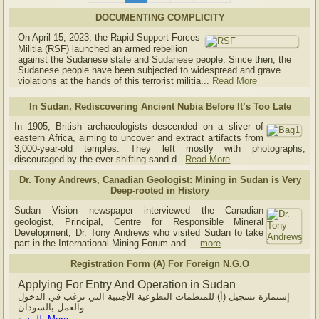
DOCUMENTING COMPLICITY
On April 15, 2023, the Rapid Support Forces
Militia (RSF) launched an armed rebellion
against the Sudanese state and Sudanese people. Since then, the
Sudanese people have been subjected to widespread and grave
violations at the hands of this terrorist militia...
Read More
In Sudan, Rediscovering Ancient Nubia Before It’s Too Late
In 1905, British archaeologists descended on a sliver of
eastern Africa, aiming to uncover and extract artifacts from
3,000-year-old temples. They left mostly with photographs,
discouraged by the ever-shifting sand d..
Read More
.
Dr. Tony Andrews, Canadian Geologist: Mining in Sudan is Very
Deep-rooted in History
Sudan Vision newspaper interviewed the Canadian
geologist, Principal, Centre for Responsible Mineral
Development, Dr. Tony Andrews who visited Sudan to take
part in the International Mining Forum and....
more
Registration Form (A) For Foreign N.G.O
Applying For Entry And Operation in Sudan
إستمارة تسجيل (أ) للمنظمات التطوعية الأجنبية التي ترغب في الدخول
والعمل بالسودان