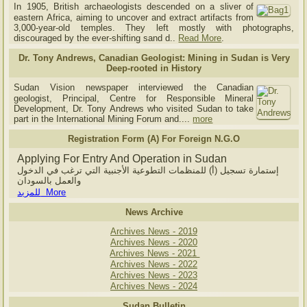
In 1905, British archaeologists descended on a sliver of
eastern Africa, aiming to uncover and extract artifacts from
3,000-year-old temples. They left mostly with photographs,
discouraged by the ever-shifting sand d..
Read More
.
Dr. Tony Andrews, Canadian Geologist: Mining in Sudan is Very
Deep-rooted in History
Sudan Vision newspaper interviewed the Canadian
geologist, Principal, Centre for Responsible Mineral
Development, Dr. Tony Andrews who visited Sudan to take
part in the International Mining Forum and....
more
Registration Form (A) For Foreign N.G.O
Applying For Entry And Operation in Sudan
إستمارة تسجيل (أ) للمنظمات التطوعية الأجنبية التي ترغب في الدخول
والعمل بالسودان
للمزيد More
News Archive
Archives News - 2019
Archives News - 2020
Archives News - 2021
Archives News - 2022
Archives News - 2023
Archives News - 2024
Sudan Bulletin