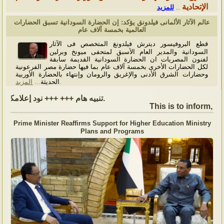
الإتحادية
للمزيد
..
عالم الآثار الألمانى فيلدونق يؤكد: إن الحضارة السودانية تسبق الحضارات
العالمية بخمسة آلاف عام
قطع البروفيسور ديترش فيلدونغ المتخصص فى الآثار
السودانية والمدير العام الأسبق لمتحفى ميونخ وبرلين
لفنون المصريات ان الحضارة السودانية القديمة سابقة
لكل الحضارات الأخرى بخمسة آلاف عام بما فيها حضارة مصر الفرعونية
وحضارات الشرق الأدنى والإغريق والرومان وإنتهاء بالحضارة الأوربية
المزيد
...
الحديثة
.
تنبيه هام +++ +++ نود إعلامكم بأن السفارة ستكون مغلقة بمناسبة بداية العام الهجري الجديد, أعاده الله علينا جميعاُ باليمن والبركات، وذلك يوم الجمعة الموافق 19 يونيو 2026. وستستأنف السفارة عملها يوم الاثنين الموافق 22 يونيو 2026، خلال ساعات العمل المعتادة (من الاثنين إلى الجمعة، من الساعة 9:00 صباحًا إلى 16:00 مساءً).
This is to inform, th
Prime Minister Reaffirms Support for Higher Education Ministry
Plans and Programs