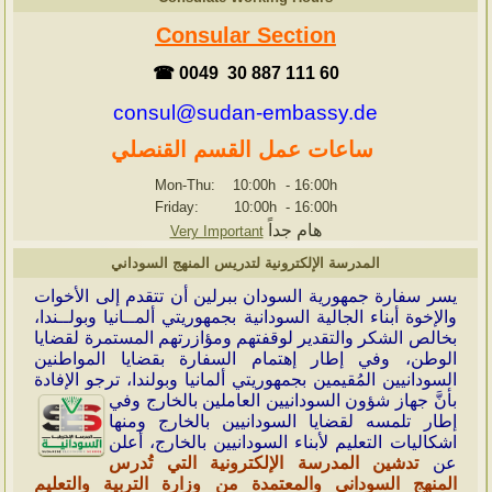
Consular Section
☎ 0049 30 887 111 60
consul@sudan-embassy.de
ساعات عمل القسم القنصلي
Mon-Thu: 10:00h
-
16:00h
Friday: 10:00h
-
16:00h
هام جداً
Very Important
المدرسة الإلكترونية لتدريس المنهج السوداني
ي
سر سفارة جمهورية السودان ببرلين أن تتقدم إلى الأخوات
والإخوة أبناء الجالية السودانية بجمهوريتي ألمــانيا وبولــندا،
بخالص الشكر والتقدير لوقفتهم ومؤازرتهم المستمرة لقضايا
الوطن، وفي إطار إهتمام السفارة بقضايا المواطنين
السودانيين المُقيمين بجمهوريتي ألمانيا وبولندا، ترجو الإفادة
بأنَّ جهاز شؤون
السودانيين العاملين بالخارج وفي
إطار تلمسه لقضايا السودانيين بالخارج ومنها
اشكاليات التعليم لأبناء السودانيين بالخارج، أعلن
عن
تدشين المدرسة الإلكترونية التي تُدرس
المنهج السوداني والمعتمدة من وزارة التربية والتعليم